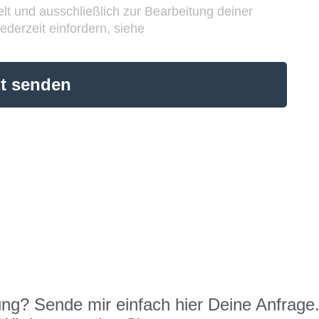
t und ausschließlich zur Bearbeitung deiner
ederzeit einfordern, siehe
zt senden
ung? Sende mir einfach
hier
Deine Anfrage