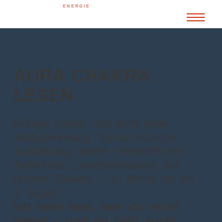
ENERGIE
AURA CHAKRA
LESEN
Ruhige Sinne und eine klare
Wahrnehmung. Systematische
Ausbildung deiner feinstofflichen
Antennen. Lebensberatung auf
hohem Niveau – du lernst es an
2 Tagen!
Ich sehe was, was du nicht
siehst – und du bald auch!