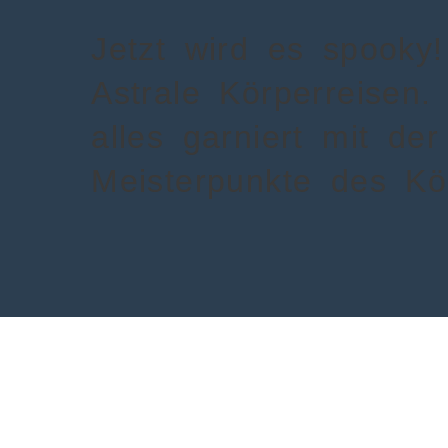
Jetzt wird es spooky
Astrale Körperreisen
alles garniert mit de
Meisterpunkte des Kö