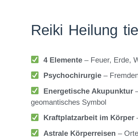
Reiki Heilung t
4 Elemente
– Feuer, Erde, W
Psychochirurgie
– Fremdene
Energetische Akupunktur
–
geomantisches Symbol
Kraftplatzarbeit im Körper
–
Astrale
Körperreisen
– Ort