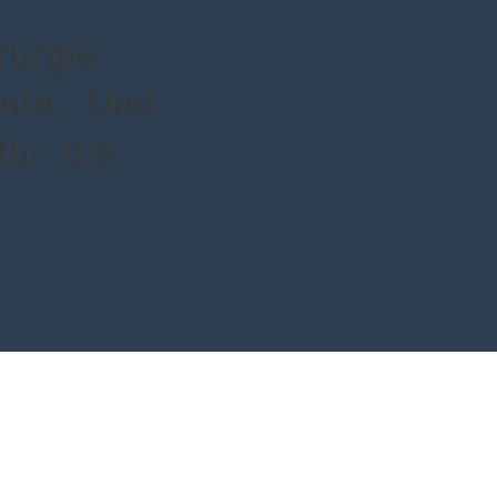
urgie.
ente. Und
für die