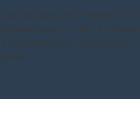
! Aufräumen mit Psycho-Chir
. Einweihung in die 4 Elem
r Energetischen Akupunktur 
rpers.