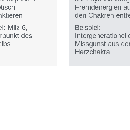
tisch
Fremdenergien a
ktieren
den Chakren entf
l: Milz 6,
Beispiel:
rpunkt des
Intergenerationell
eibs
Missgunst aus d
Herzchakra