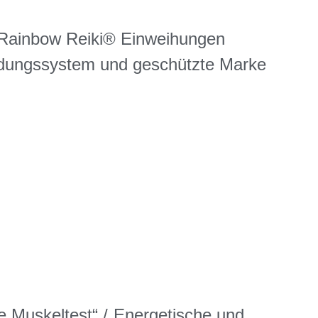
 Rainbow Reiki® Einweihungen
ldungssystem und geschützte Marke
e Muskeltest“ /„Energetische und