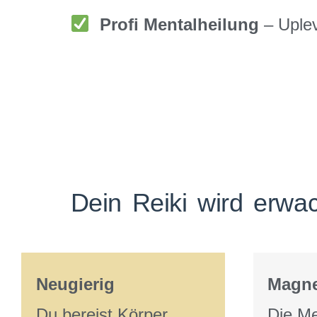
Profi
Mentalheilung
– Uplev
Dein Reiki wird erw
Neugierig
Magne
Du bereist Körper,
Die Me