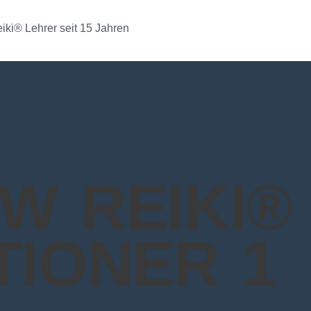
W REIKI®
TIONER 1