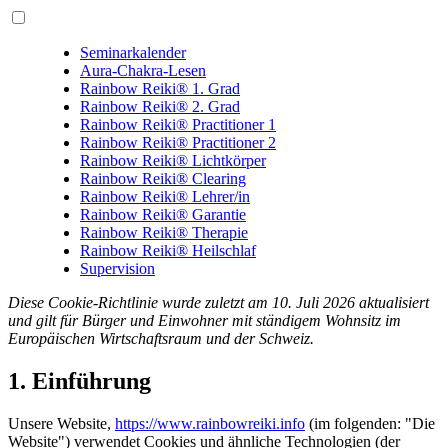
Seminarkalender
Aura-Chakra-Lesen
Rainbow Reiki® 1. Grad
Rainbow Reiki® 2. Grad
Rainbow Reiki® Practitioner 1
Rainbow Reiki® Practitioner 2
Rainbow Reiki® Lichtkörper
Rainbow Reiki® Clearing
Rainbow Reiki® Lehrer/in
Rainbow Reiki® Garantie
Rainbow Reiki® Therapie
Rainbow Reiki® Heilschlaf
Supervision
Diese Cookie-Richtlinie wurde zuletzt am 10. Juli 2026 aktualisiert
und gilt für Bürger und Einwohner mit ständigem Wohnsitz im
Europäischen Wirtschaftsraum und der Schweiz.
1. Einführung
Unsere Website,
https://www.rainbowreiki.info
(im folgenden: "Die
Website") verwendet Cookies und ähnliche Technologien (der