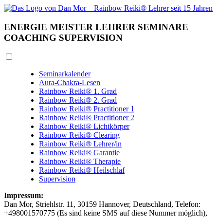
ENERGIE
MEISTER
LEHRER
SEMINARE
COACHING
SUPERVISION
Seminarkalender
Aura-Chakra-Lesen
Rainbow Reiki® 1. Grad
Rainbow Reiki® 2. Grad
Rainbow Reiki® Practitioner 1
Rainbow Reiki® Practitioner 2
Rainbow Reiki® Lichtkörper
Rainbow Reiki® Clearing
Rainbow Reiki® Lehrer/in
Rainbow Reiki® Garantie
Rainbow Reiki® Therapie
Rainbow Reiki® Heilschlaf
Supervision
Impressum:
Dan Mor, Striehlstr. 11, 30159 Hannover, Deutschland, Telefon:
+498001570775 (Es sind keine SMS auf diese Nummer möglich),