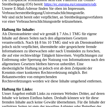
Streitbeilegung (OS) bereit:
https://ec.europa.eu/consumers/odr
.
Unsere E-Mail-Adresse finden Sie oben im Impressum.
Verbraucherstreitbeilegung/Universalschlichtungsstelle.
Wir sind nicht bereit oder verpflichtet, an Streitbeilegungsverfahren
vor einer Verbraucherschlichtungsstelle teilzunehmen.
Haftung für Inhalte:
Als Diensteanbieter sind wir gemäß § 7 Abs.1 TMG für eigene
Inhalte auf diesen Seiten nach den allgemeinen Gesetzen
verantwortlich. Nach §§ 8 bis 10 TMG sind wir als Diensteanbieter
jedoch nicht verpflichtet, übermittelte oder gespeicherte fremde
Informationen zu überwachen oder nach Umständen zu forschen,
die auf eine rechtswidrige Tätigkeit hinweisen. Verpflichtungen zur
Entfernung oder Sperrung der Nutzung von Informationen nach den
allgemeinen Gesetzen bleiben hiervon unberührt. Eine
diesbezügliche Haftung ist jedoch erst ab dem Zeitpunkt der
Kenntnis einer konkreten Rechtsverletzung möglich. Bei
Bekanntwerden von entsprechenden
Rechtsverletzungen werden wir diese Inhalte umgehend entfernen.
Haftung für Links:
Unser Angebot enthält Links zu externen Websites Dritter, auf deren
Inhalte wir keinen Einfluss haben. Deshalb können wir für diese
fremden Inhalte auch keine Gewähr übernehmen. Für die Inhalte der
verlinkten Seiten ist stets der jeweilige Anbieter oder Betreiber der