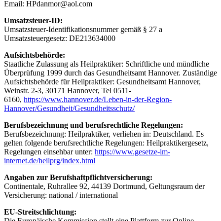
Email: HPdanmor@aol.com
Umsatzsteuer-ID:
Umsatzsteuer-Identifikationsnummer gemäß § 27 a
Umsatzsteuergesetz: DE213634000
Aufsichtsbehörde:
Staatliche Zulassung als Heilpraktiker: Schriftliche und mündliche
Überprüfung 1999 durch das Gesundheitsamt Hannover. Zuständige
Aufsichtsbehörde für Heilpraktiker: Gesundheitsamt Hannover,
Weinstr. 2-3, 30171 Hannover, Tel 0511-
6160,
https://www.hannover.de/Leben-in-der-Region-
Hannover/Gesundheit/Gesundheitsschutz/
Berufsbezeichnung und berufsrechtliche Regelungen:
Berufsbezeichnung: Heilpraktiker, verliehen in: Deutschland. Es
gelten folgende berufsrechtliche Regelungen: Heilpraktikergesetz,
Regelungen einsehbar unter:
https://www.gesetze-im-
internet.de/heilprg/index.html
Angaben zur Berufshaftpflichtversicherung:
Continentale, Ruhrallee 92, 44139 Dortmund, Geltungsraum der
Versicherung: national / international
EU-Streitschlichtung:
Die Europäische Kommission stellt eine Plattform zur Online-