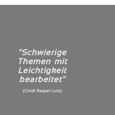
"Unverzichtbare
Hilfe in meinem
Leben"
(Aija-Riitta Holopainen)